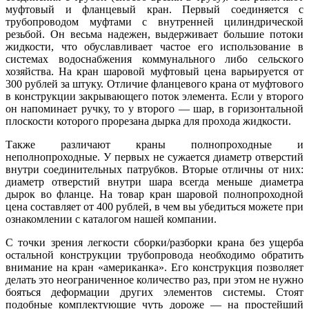
муфтовый и фланцевый кран. Первый соединяется с
трубопроводом муфтами с внутренней цилиндрической
резьбой. Он весьма надежен, выдерживает большие потоки
жидкости, что обуславливает частое его использование в
системах водоснабжения коммунального либо сельского
хозяйства. На кран шаровой муфтовый цена варьируется от
300 рублей за штуку. Отличие фланцевого крана от муфтового
в конструкции закрывающего поток элемента. Если у второго
он напоминает ручку, то у второго — шар, в горизонтальной
плоскости которого прорезана дырка для прохода жидкости.
Также различают краны полнопроходные и
неполнопроходные. У первых не сужается диаметр отверстий
внутри соединительных патрубков. Вторые отличны от них:
диаметр отверстий внутри шара всегда меньше диаметра
дырок во фланце. На товар кран шаровой полнопроходной
цена составляет от 400 рублей, в чем вы убедиться можете при
ознакомлении с каталогом нашей компании.
С точки зрения легкости сборки/разборки крана без ущерба
остальной конструкции трубопровода необходимо обратить
внимание на кран «американка». Его конструкция позволяет
делать это неограниченное количество раз, при этом не нужно
бояться деформации других элементов системы. Стоят
подобные комплектующие чуть дороже — на простейший