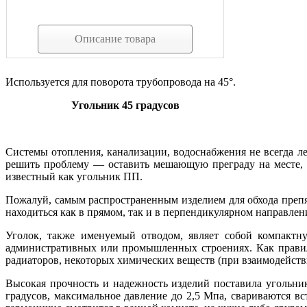
Описание товара
Используется для поворота трубопровода на 45°.
Угольник 45 градусов
Системы отопления, канализации, водоснабжения не всегда ле
решить проблему — оставить мешающую преграду на месте, п
известный как угольник ПП.
Пожалуй, самым распространенным изделием для обхода препят
находиться как в прямом, так и в перпендикулярном направлен
Уголок, также именуемый отводом, являет собой компактн
административных или промышленных строениях. Как правил
радиаторов, некоторых химических веществ (при взаимодействи
Высокая прочность и надежность изделий поставила угольни
градусов, максимальное давление до 2,5 Мпа, свариваются в