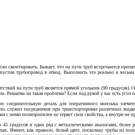
гко смонтировать. Бывает, что на пути труб встречаются препя
устив трубопровод в обход. Выполнить это реально и весьма 
ствий на пути труб является прямой угольник (90 градусов). 
ии. Решаема ли такая проблема? Если под рукой у вас есть угол
ую соединительную деталь для оперативного монтажа элеме
о, служит посредников при транспортировке различных жидко
и с ними полипропилен не теряет свои свойства, а внутри не п
к 45 градусов в один ряд с металлическими аналогами, более 
стык. Имеют, как правило, белый цвет, поскольку трубы из п